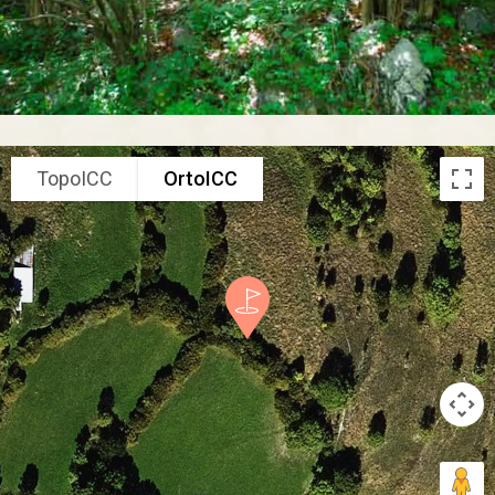
TopoICC
OrtoICC