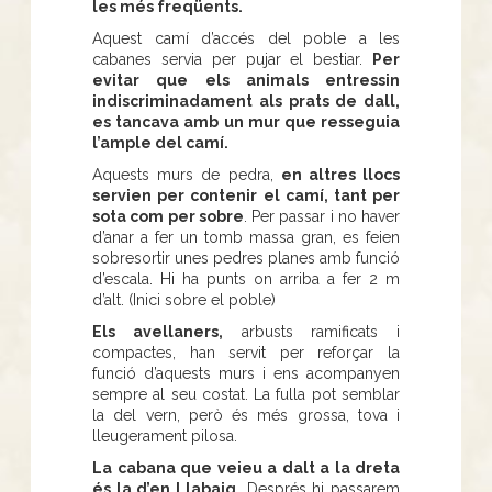
les més freqüents.
Aquest camí d’accés del poble a les
cabanes servia per pujar el bestiar.
Per
evitar que els animals entressin
indiscriminadament als prats de dall,
es tancava amb un mur que resseguia
l’ample del camí.
Aquests murs de pedra,
en altres llocs
servien per contenir el camí, tant per
sota com per sobre
. Per passar i no haver
d’anar a fer un tomb massa gran, es feien
sobresortir unes pedres planes amb funció
d’escala. Hi ha punts on arriba a fer 2 m
d’alt. (Inici sobre el poble)
Els avellaners,
arbusts ramificats i
compactes, han servit per reforçar la
funció d’aquests murs i ens acompanyen
sempre al seu costat. La fulla pot semblar
la del vern, però és més grossa, tova i
lleugerament pilosa.
La cabana que veieu a dalt a la dreta
és la d’en Llabaig.
Després hi passarem