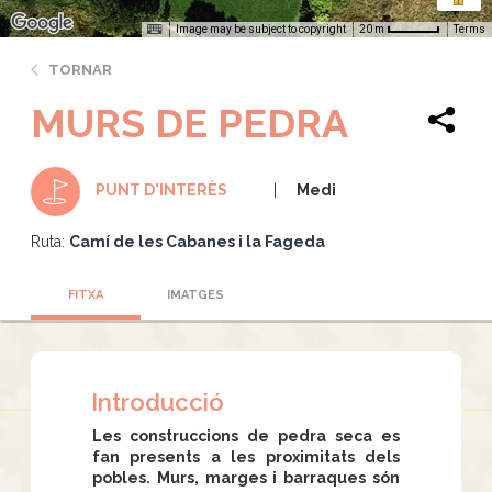
Image may be subject to copyright
Terms
20 m
TORNAR
MURS DE PEDRA
Medi
PUNT D'INTERÈS
Ruta:
Camí de les Cabanes i la Fageda
FITXA
IMATGES
Introducció
Les construccions de pedra seca es
fan presents a les proximitats dels
pobles. Murs, marges i barraques són