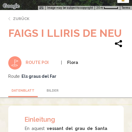
Image may be subject to copyright
Terms
20 m
ZURÜCK
FAIGS I LLIRIS DE NEU
Flora
ROUTE POI
Route:
Els graus del Far
DATENBLATT
BILDER
Einleitung
En aquest
vessant del grau de Santa