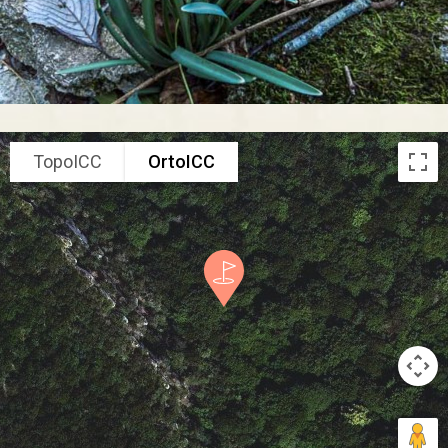
TopoICC
OrtoICC