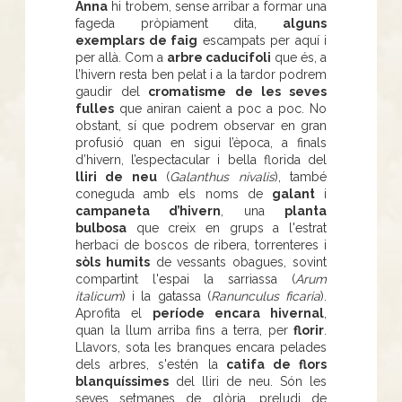
Anna
hi trobem, sense arribar a formar una
fageda pròpiament dita,
alguns
exemplars de faig
escampats per aquí i
per allà. Com a
arbre caducifoli
que és, a
l’hivern resta ben pelat i a la tardor podrem
gaudir del
cromatisme de les seves
fulles
que aniran caient a poc a poc. No
obstant, sí que podrem observar en gran
profusió quan en sigui l’època, a finals
d’hivern, l’espectacular i bella florida del
lliri de neu
(
Galanthus nivalis
), també
coneguda amb els noms de
galant
i
campaneta d’hivern
, una
planta
bulbosa
que creix en grups a l'estrat
herbaci de boscos de ribera, torrenteres i
sòls humits
de vessants obagues, sovint
compartint l'espai la sarriassa (
Arum
italicum
) i la gatassa (
Ranunculus ficaria
).
Aprofita el
període encara hivernal
,
quan la llum arriba fins a terra, per
florir
.
Llavors, sota les branques encara pelades
dels arbres, s'estén la
catifa de flors
blanquíssimes
del lliri de neu. Són les
seves setmanes de glòria, preludi de