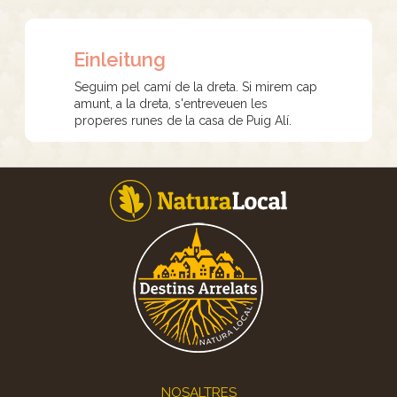
Einleitung
Seguim pel camí de la dreta. Si mirem cap
amunt, a la dreta, s'entreveuen les
properes runes de la casa de Puig Alí.
Footer
NOSALTRES