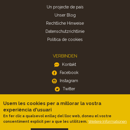
Un projecte de país
Unser Blog
Rechtliche Hinweise
Datenschutzrichtlinie
Politica de cookies
VERBINDEN
Kontakt
Facebook
Instagram
Twitter
Usem les cookies per a millorar la vostra
APP
experiència d'usuari
iOS
En fer clic a qualsevol enllaç del lloc web, doneu el vostre
Weitere Informationen
consentiment explícit per a que les utilitzem.
Android