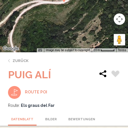
Image may be subject to copyright
Terms
20 m
ZURÜCK
PUIG ALÍ
ROUTE POI
Route:
Els graus del Far
DATENBLATT
BILDER
BEWERTUNGEN