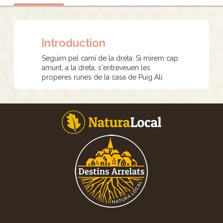
Introduction
Seguim pel camí de la dreta. Si mirem cap
amunt, a la dreta, s'entreveuen les
properes runes de la casa de Puig Alí.