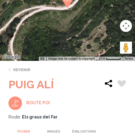
Image may be subject to copyright
Terms
20 m
REVENIR
PUIG ALÍ
ROUTE POI
Route:
Els graus del Far
FICHIER
IMAGES
ÉVALUATIONS