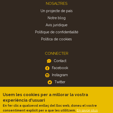
Footer
NOSALTRES
Un projecte de país
Notre blog
Avis juridique
Politique de confidentialité
Politica de cookies
CONNECTER
Contact
Facebook
Instagram
Twitter
Usem les cookies per a millorar la vostra
APP
experiència d'usuari
iOS
En fer clic a qualsevol enllaç del lloc web, doneu el vostre
En savoir plus
consentiment explícit per a que les utilitzem.
Android