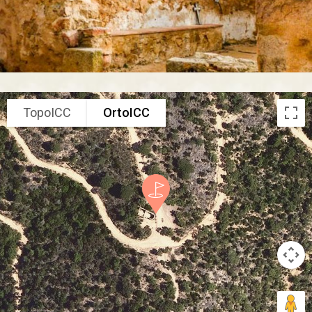
TopoICC
OrtoICC