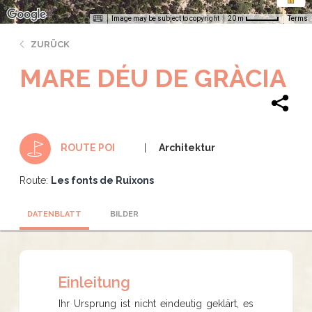
Image may be subject to copyright
Terms
20 m
ZURÜCK
MARE DÉU DE GRÀCIA
Architektur
ROUTE POI
Route:
Les fonts de Ruixons
DATENBLATT
BILDER
Einleitung
Ihr Ursprung ist nicht eindeutig geklärt, es