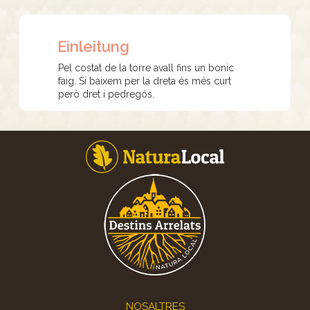
Einleitung
Pel costat de la torre avall fins un bonic
faig. Si baixem per la dreta és més curt
però dret i pedregós.
Footer
NOSALTRES