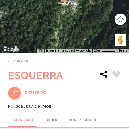
Image may be subject to copyright
Terms
20 m
ZURÜCK
ESQUERRA
ROUTE POI
Route:
El salt del Molí
DATENBLATT
BILDER
BEWERTUNGEN