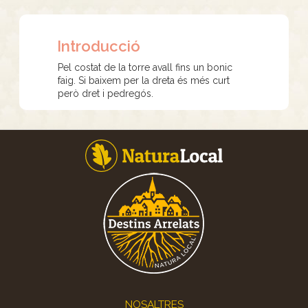
Introducció
Pel costat de la torre avall fins un bonic
faig. Si baixem per la dreta és més curt
però dret i pedregós.
Footer
NOSALTRES