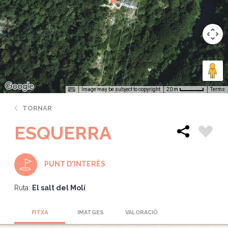
Image may be subject to copyright
Terms
20 m
TORNAR
ESQUERRA
PUNT D'INTERÈS
Ruta:
El salt del Molí
FITXA
IMATGES
VALORACIÓ