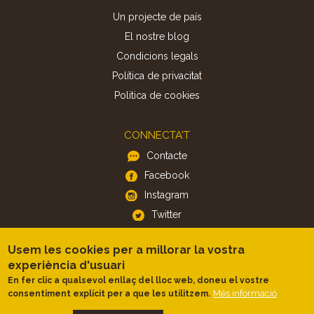
Un projecte de país
El nostre blog
Condicions legals
Política de privacitat
Politica de cookies
CONNECTA'T
Contacte
Facebook
Instagram
Twitter
Usem les cookies per a millorar la vostra
APP
experiència d'usuari
iOS
En fer clic a qualsevol enllaç del lloc web, doneu el vostre
Més informació
consentiment explícit per a que les utilitzem.
Android