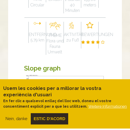
Circular
40
meters
Minuten
ENTFERNUNG
AKTIVITÄT
BEWERTUNGEN
THEME
5.79 km
zu Fuß
Flora und
Fauna
Umwelt
Slope graph
Usem les cookies per a millorar la vostra
experiència d'usuari
En fer clic a qualsevol enllaç del lloc web, doneu el vostre
Weitere Informationen
consentiment explícit per a que les utilitzem.
Beschreibung
Nein, danke
ESTIC D'ACORD
Castanyers centenaris i vistes al
Matagalls