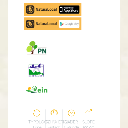
Apple
store
Google
Play
TYPOLOGY
SCHWIERIGKEIT
DAUER
SLOPE
Time
Einfach
1 Stunde
199.00