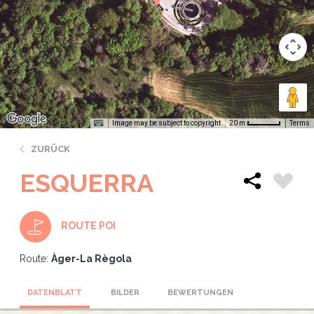
Image may be subject to copyright
Terms
20 m
ZURÜCK
ESQUERRA
ROUTE POI
Route:
Àger-La Règola
DATENBLATT
BILDER
BEWERTUNGEN