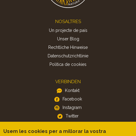
Footer
NOSALTRES
Un projecte de país
Unser Blog
Rechtliche Hinweise
Datenschutzrichtlinie
Politica de cookies
VERBINDEN
Kontakt
Facebook
Instagram
Twitter
Usem les cookies per a millorar la vostra
APP