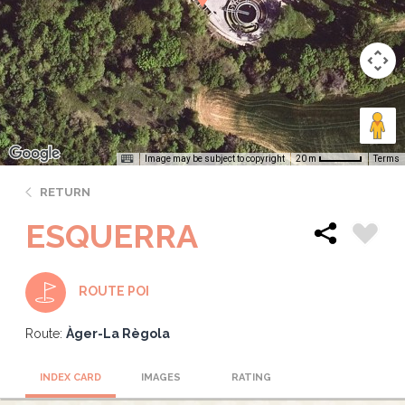
Image may be subject to copyright
Terms
20 m
RETURN
ESQUERRA
ROUTE POI
Route:
Àger-La Règola
INDEX CARD
IMAGES
RATING