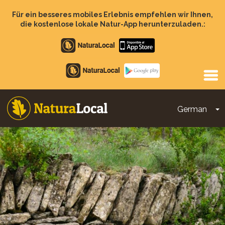
Direkt
zum
Für ein besseres mobiles Erlebnis empfehlen wir Ihnen,
Inhalt
die kostenlose lokale Natur-App herunterzuladen.:
Apple
store
Google
Play
German
D
Main
navigation