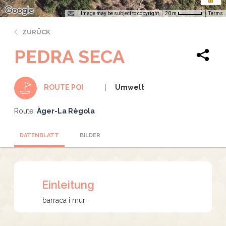
Image may be subject to copyright
Terms
20 m
ZURÜCK
PEDRA SECA
Umwelt
ROUTE POI
Route:
Àger-La Règola
DATENBLATT
BILDER
Einleitung
barraca i mur