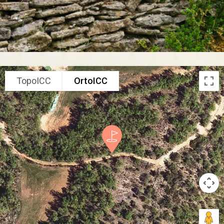
TopoICC
OrtoICC