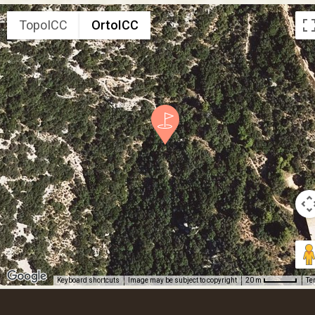
TopoICC
OrtoICC
Keyboard shortcuts
Image may be subject to copyright
Te
20 m