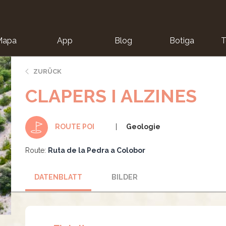
Mapa
App
Blog
Botiga
T
ZURÜCK
CLAPERS I ALZINES
Geologie
ROUTE POI
Route:
Ruta de la Pedra a Colobor
DATENBLATT
BILDER