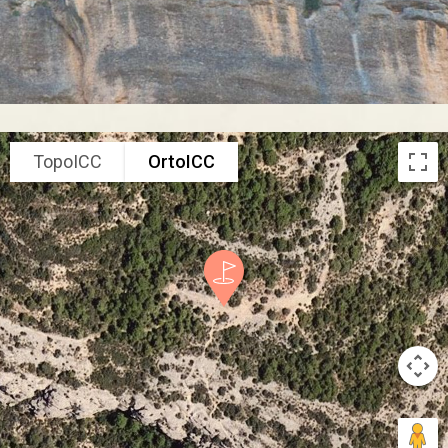
TopoICC
OrtoICC