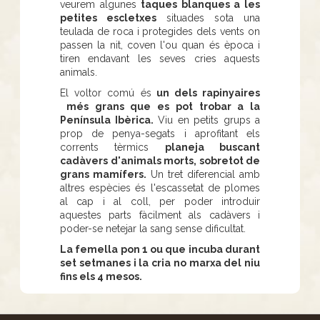
veurem algunes
taques blanques a les
petites escletxes
situades sota una
teulada de roca i protegides dels vents on
passen la nit, coven l'ou quan és època i
tiren endavant les seves cries aquests
animals.
El voltor comú és
un dels rapinyaires
més grans que es pot trobar a la
Península Ibèrica.
Viu en petits grups a
prop de penya-segats i aprofitant els
corrents tèrmics
planeja buscant
cadàvers d'animals morts, sobretot de
grans mamífers.
Un tret diferencial amb
altres espècies és l'escassetat de plomes
al cap i al coll, per poder introduir
aquestes parts fàcilment als cadàvers i
poder-se netejar la sang sense dificultat.
La femella pon 1 ou que incuba durant
set setmanes i la cria no marxa del niu
fins els 4 mesos.