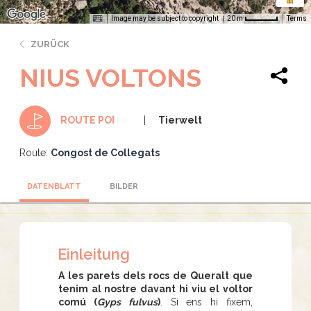
Image may be subject to copyright
Terms
20 m
ZURÜCK
NIUS VOLTONS
Tierwelt
ROUTE POI
Route:
Congost de Collegats
DATENBLATT
BILDER
Einleitung
A les parets dels rocs de Queralt que
tenim al nostre davant hi viu el voltor
comú (
Gyps fulvus
)
. Si ens hi fixem,