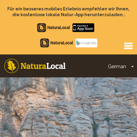
Direkt
zum
Für ein besseres mobiles Erlebnis empfehlen wir Ihnen,
Inhalt
die kostenlose lokale Natur-App herunterzuladen.:
Apple
store
Google
Play
German
D
Main
navigation