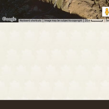
Keyboard shortcuts
Image may be subject to copyright
Te
20 m