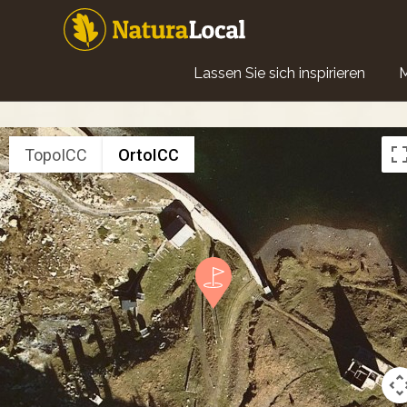
Direkt
zum
Inhalt
Main
Lassen Sie sich inspirieren
navigation
TopoICC
OrtoICC