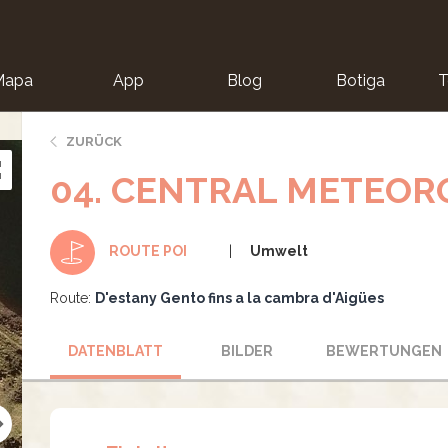
Mapa
App
Blog
Botiga
T
ZURÜCK
04. CENTRAL METEOR
Umwelt
ROUTE POI
Route:
D'estany Gento fins a la cambra d'Aigües
DATENBLATT
BILDER
BEWERTUNGEN