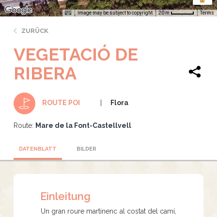
Image may be subject to copyright
Terms
20 m
ZURÜCK
VEGETACIÓ DE
RIBERA
Flora
ROUTE POI
Route:
Mare de la Font-Castellvell
DATENBLATT
BILDER
Einleitung
Un gran roure martinenc al costat del camí,