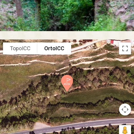
TopoICC
OrtoICC