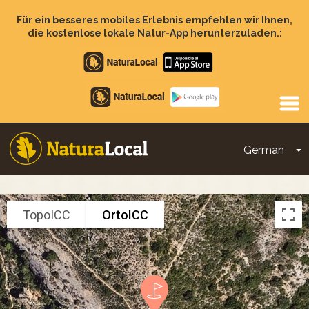
Direkt
zum
Für ein besseres mobiles Erlebnis empfehlen wir Ihnen,
Inhalt
die kostenlose lokale Natur-App herunterzuladen.:
Apple
store
Google
Play
German
D
Main
navigation
TopoICC
OrtoICC