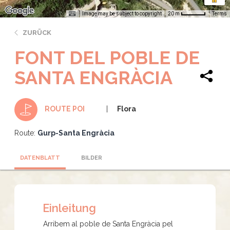
Image may be subject to copyright
Terms
20 m
ZURÜCK
FONT DEL POBLE DE
SANTA ENGRÀCIA
Flora
ROUTE POI
Route:
Gurp-Santa Engràcia
DATENBLATT
BILDER
Einleitung
Arribem al poble de Santa Engràcia pel