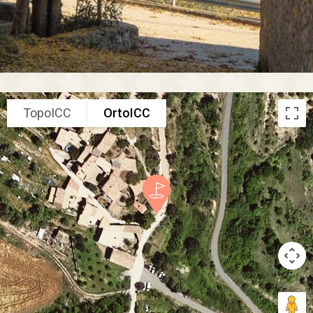
TopoICC
OrtoICC