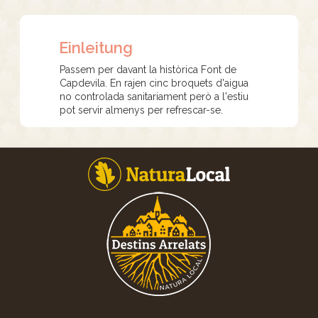
Einleitung
Passem per davant la històrica Font de
Capdevila. En rajen cinc broquets d'aigua
no controlada sanitariament però a l'estiu
pot servir almenys per refrescar-se.