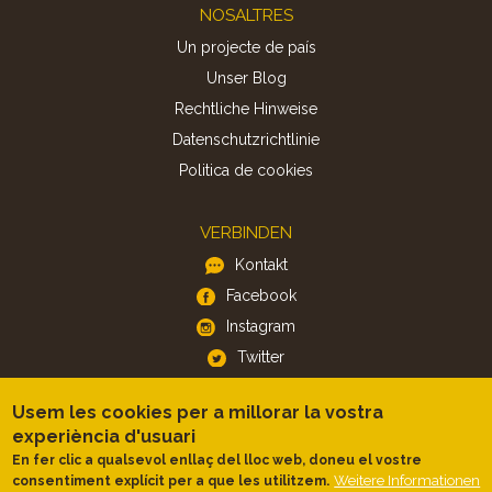
Footer
NOSALTRES
Un projecte de país
Unser Blog
Rechtliche Hinweise
Datenschutzrichtlinie
Politica de cookies
VERBINDEN
Kontakt
Facebook
Instagram
Twitter
Usem les cookies per a millorar la vostra
APP
experiència d'usuari
iOS
En fer clic a qualsevol enllaç del lloc web, doneu el vostre
Weitere Informationen
consentiment explícit per a que les utilitzem.
Android