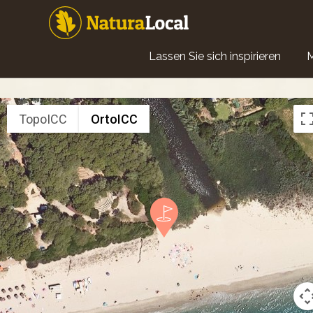
Direkt
zum
Inhalt
Main
Lassen Sie sich inspirieren
navigation
TopoICC
OrtoICC