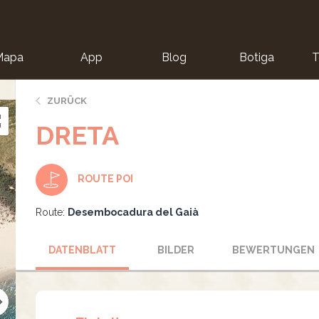
Mapa
App
Blog
Botiga
T
ZURÜCK
DRETA
ROUTE POI
Route:
Desembocadura del Gaià
DATENBLATT
BILDER
BEWERTUNGEN