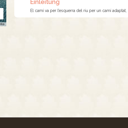
Einleitung
El camí va per l’esquerra del riu per un camí adaptat, 
rms