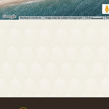
Keyboard shortcuts
Image may be subject to copyright
Te
20 m
Footer