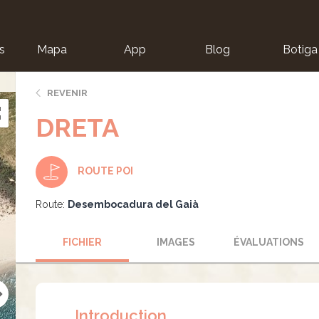
s
Mapa
App
Blog
Botiga
ion
REVENIR
DRETA
ROUTE POI
Route:
Desembocadura del Gaià
FICHIER
IMAGES
ÉVALUATIONS
Introduction