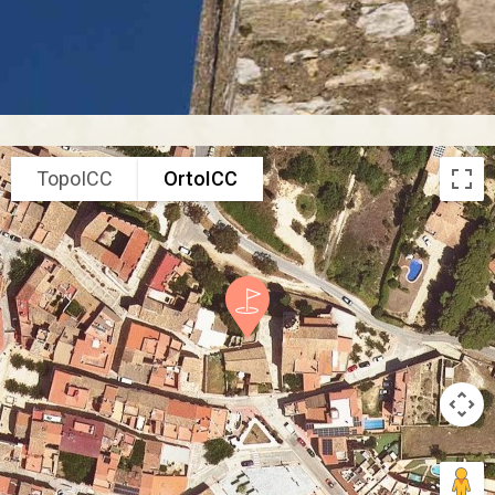
TopoICC
OrtoICC