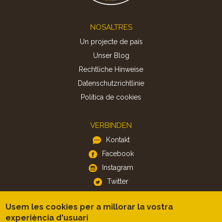
Footer
NOSALTRES
Un projecte de país
Unser Blog
Rechtliche Hinweise
Datenschutzrichtlinie
Politica de cookies
VERBINDEN
Kontakt
Facebook
Instagram
Twitter
Usem les cookies per a millorar la vostra
APP
experiència d'usuari