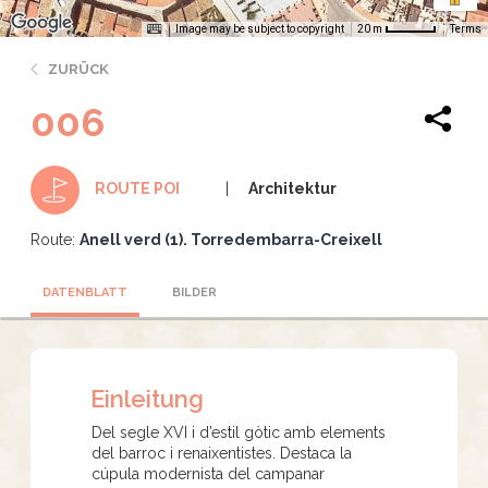
Image may be subject to copyright
Terms
20 m
ZURÜCK
006
Architektur
ROUTE POI
Route:
Anell verd (1). Torredembarra-Creixell
DATENBLATT
BILDER
Einleitung
Del segle XVI i d’estil gòtic amb elements
del barroc i renaixentistes. Destaca la
cúpula modernista del campanar