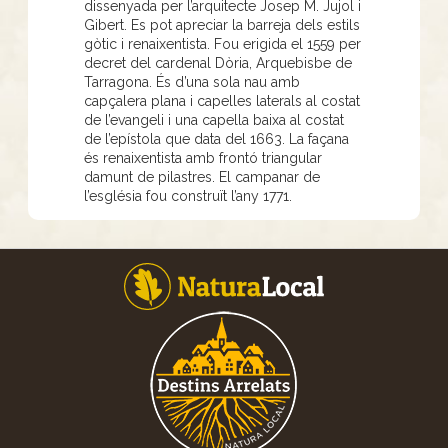
dissenyada per l’arquitecte Josep M. Jujol i
Gibert. Es pot apreciar la barreja dels estils
gòtic i renaixentista. Fou erigida el 1559 per
decret del cardenal Dòria, Arquebisbe de
Tarragona. És d’una sola nau amb
capçalera plana i capelles laterals al costat
de l’evangeli i una capella baixa al costat
de l’epístola que data del 1663. La façana
és renaixentista amb frontó triangular
damunt de pilastres. El campanar de
l’església fou construït l’any 1771.