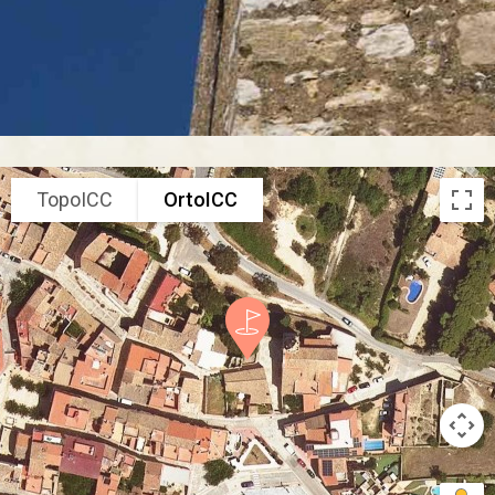
TopoICC
OrtoICC