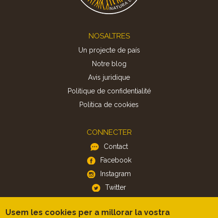
Footer
NOSALTRES
Un projecte de país
Notre blog
Avis juridique
Politique de confidentialité
Politica de cookies
CONNECTER
Contact
Facebook
Instagram
Twitter
Usem les cookies per a millorar la vostra
APP