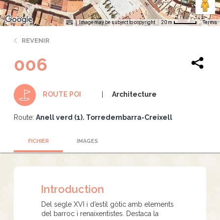
Image may be subject to copyright
Terms
20 m
REVENIR
006
Architecture
ROUTE POI
Route:
Anell verd (1). Torredembarra-Creixell
FICHIER
IMAGES
Introduction
Del segle XVI i d’estil gòtic amb elements
del barroc i renaixentistes. Destaca la