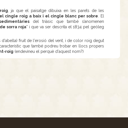
roig
, ja que el paisatge dibuixa en les parets de les
 el cingle roig a baix i el cingle blanc per sobre
. El
sedimentàries
del triàsic que també s’anomenen
de sorra roja
” i que va ser descrita el 1834 pel geòleg
d'abella) fruit de l'erosió del vent, i de color roig degut
aracterístic que també podreu trobar en llocs propers
nt-roig
(endevineu el perquè d'aquest nom?)