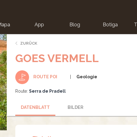
Mapa
App
Blog
Botiga
T
ZURÜCK
GOES VERMELL
Geologie
ROUTE POI
Route:
Serra de Pradell
DATENBLATT
BILDER