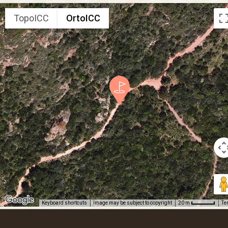
TopoICC
OrtoICC
Keyboard shortcuts
Image may be subject to copyright
Te
20 m