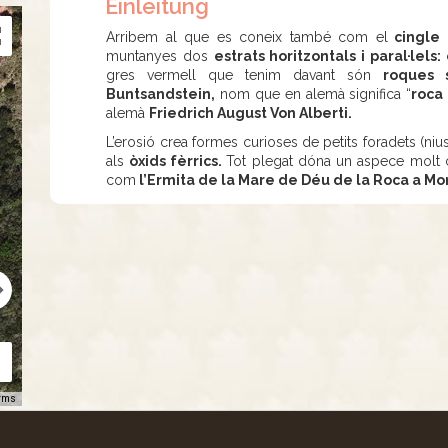
Einleitung
Arribem al que es coneix també com el
cingle 
muntanyes dos
estrats horitzontals i paral·lels:
gres vermell que tenim davant són
roques 
Buntsandstein,
nom que en alemà significa “
roca 
alemà
Friedrich August Von Alberti.
L’erosió crea formes curioses de petits foradets (nius 
als
òxids fèrrics.
Tot plegat dóna un aspece molt c
com
l’Ermita de la Mare de Déu de la Roca a Mo
rms