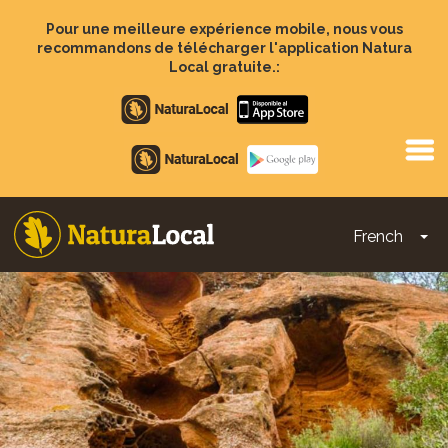
Aller
au
Pour une meilleure expérience mobile, nous vous
contenu
recommandons de télécharger l'application Natura
principal
Local gratuite.:
Apple
store
Google
Play
French
To
Main
navigation