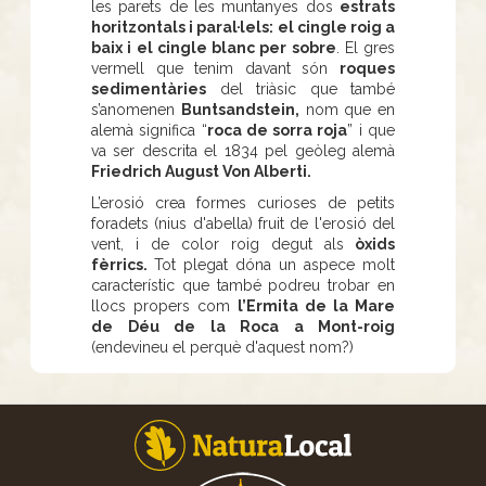
les parets de les muntanyes dos
estrats
horitzontals i paral·lels: el cingle roig a
baix i el cingle blanc per sobre
. El gres
vermell que tenim davant són
roques
sedimentàries
del triàsic que també
s’anomenen
Buntsandstein,
nom que en
alemà significa “
roca de sorra roja
” i que
va ser descrita el 1834 pel geòleg alemà
Friedrich August Von Alberti.
L’erosió crea formes curioses de petits
foradets (nius d'abella) fruit de l'erosió del
vent, i de color roig degut als
òxids
fèrrics.
Tot plegat dóna un aspece molt
característic que també podreu trobar en
llocs propers com
l’Ermita de la Mare
de Déu de la Roca a Mont-roig
(endevineu el perquè d'aquest nom?)