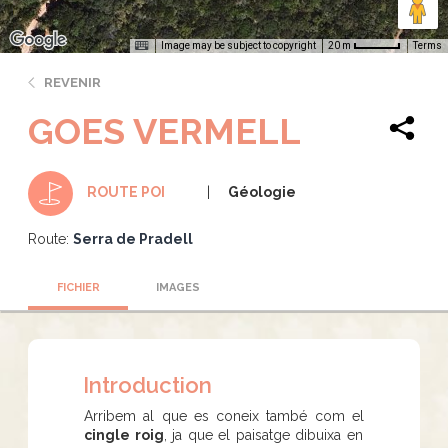
Image may be subject to copyright
Terms
20 m
REVENIR
GOES VERMELL
Géologie
ROUTE POI
Route:
Serra de Pradell
FICHIER
IMAGES
Introduction
Arribem al que es coneix també com el
cingle roig
, ja que el paisatge dibuixa en