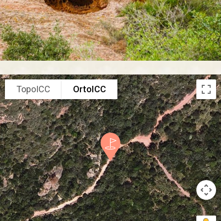
TopoICC
OrtoICC