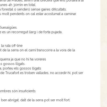
 Serra de Pradell, tenim una drecera que ens portarà a la
i unes 4h 30min en total.
 forestal o senderó sense gaires dificultats.
es molt pendents on cal estar acostumat a caminar.
Duesaigües.
e es un recorregut llarg i de forta pujada.
la ruta off-line
t de la serra on el camí transcorre a la vora de la
esquerra ja que no hi ha voreres
s gossos lligats.
a, porteu els gossos lligats
a de Trucafort es troben vallades, no accedir-hi, pot ser
 ombres són insuficients
 ben abrigat, dalt de la serra pot ser molt fort.