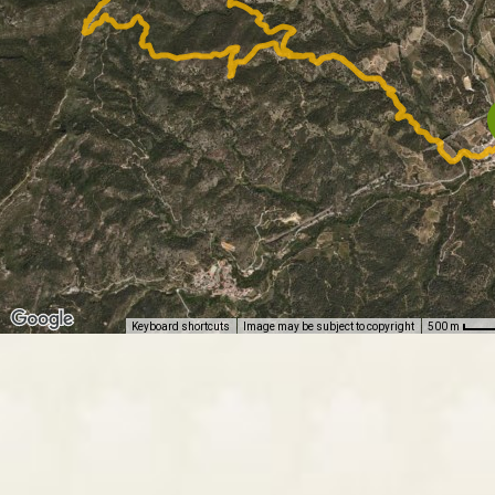
Keyboard shortcuts
Image may be subject to copyright
500 m