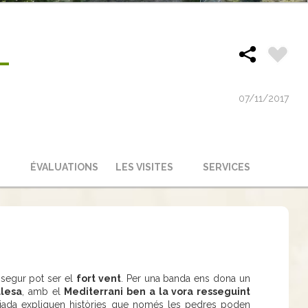
L
07/11/2017
ÉVALUATIONS
LES VISITES
SERVICES
 segur pot ser el
fort vent
. Per una banda ens dona un
alesa
, amb el
Mediterrani ben a la vora resseguint
jada expliquen històries que només les pedres poden