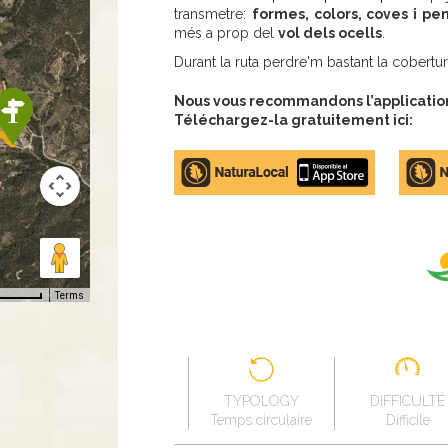
transmetre:
formes, colors, coves i pe
més a prop del
vol dels ocells
.
Durant la ruta perdre'm bastant la cobertu
Nous vous recommandons l’application 
Téléchargez-la gratuitement ici:
Apple
Google
store
Play
Terms
TYPOLOGY
DIFFICULTÉ
Temps circulaire
Difficile