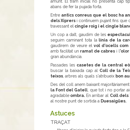
amunt. El tram inicial no presenta cap tip
abans de fer la pujada forta.
Entre
antics conreus que el bosc ha a
dels Xiprers
i continuem pujant fins que 
travessant el
cingle roig i el cingle blan
Un cop a dalt, gaudim de les
espectacul
seguim caminant tota la
línia de la ca
gaudirem de veure el
vol d'ocells com
amb facilitat un
ramat de cabres
i l
'olor
gran abundància.
Passades les
casetes de la central eò
buscar la baixada cap al
Coll de la Tei
teixos
, arbres als quals s'atribueix
bon au
Des del coll anem baixant majoritàriament
la Font del Gatell
, que tot i no portar
agradable
ombra.
En arribar al
Coll dels
al nostre punt de sortida a
Duesaigües.
Astuces
TRAÇAT