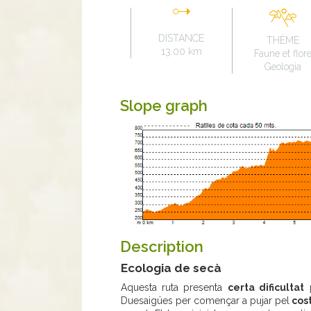
DISTANCE
THÈME
13.00 km
Faune et flor
Geologia
Slope graph
Description
Ecologia de secà
Aquesta ruta presenta
certa dificultat
p
Duesaigües per començar a pujar pel
cost