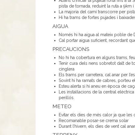
Abans d’iniciar la pujada forta fins a la
pista de tornada, reduint la ruta a 9km 
La majoria del camí transcorre per pista
Hi ha trams de fortes pujades i baixad
AIGUA
Només hi ha aigua al mateix poble de 
Cal portar aigua suficient, recordant qu
PRECAUCIONS
No hi ha cobertura en alguns trams, feu 
Tenir cura dels nens sobretot dalt de to
cinglera
Els trams per carretera, cal anar per l’
Sovint hi ha ramats de cabres, porteu el
Esteu alerta si hi aneu en època de caç
Les instal·lacions de la central elèctric
perillós.
METEO
Evitar els dies de més calor ja que les
Recomanable posar-se crema solar
Durant l’hivern, els dies de vent cal anar
TERRENY