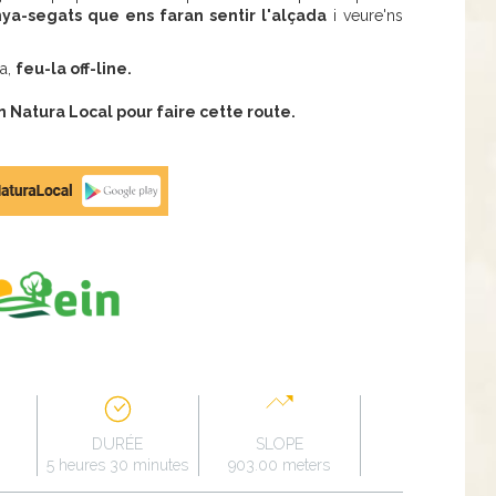
nya-segats que ens faran sentir l'alçada
i veure'ns
ra,
feu-la off-line.
Natura Local pour faire cette route.
DURÉE
SLOPE
5 heures 30 minutes
903.00 meters