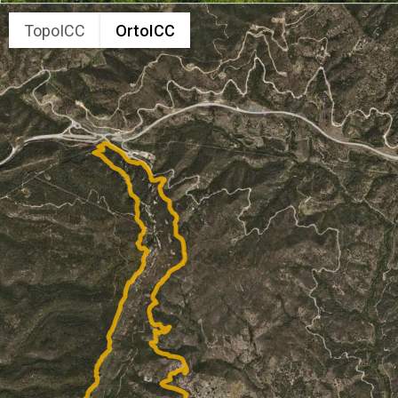
TopoICC
OrtoICC