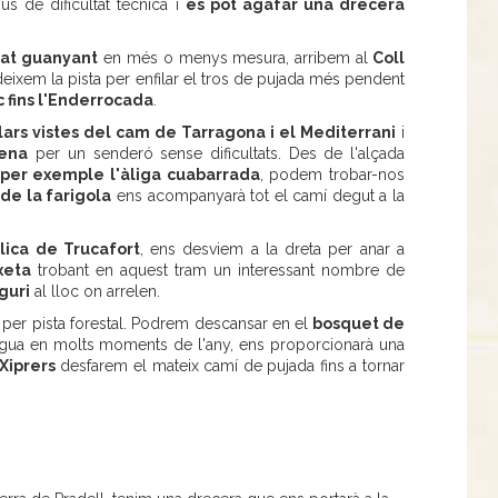
us de dificultat tècnica i
es pot agafar una drecera
nat guanyant
en més o menys mesura, arribem al
Coll
deixem la pista per enfilar el tros de pujada més pendent
c fins l'Enderrocada
.
ars vistes del cam de Tarragona i el Mediterrani
i
rena
per un senderó sense dificultats. Des de l'alçada
 per exemple l'àliga cuabarrada
, podem trobar-nos
 de la farigola
ens acompanyarà tot el camí degut a la
lica de Trucafort
, ens desviem a la dreta per anar a
xeta
trobant en aquest tram un interessant nombre de
guri
al lloc on arrelen.
 per pista forestal. Podrem descansar en el
bosquet de
 aigua en molts moments de l'any, ens proporcionarà una
 Xiprers
desfarem el mateix camí de pujada fins a tornar