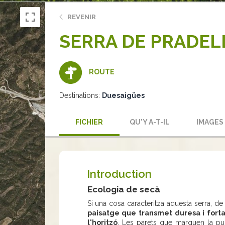
REVENIR
SERRA DE PRADEL
ROUTE
Destinations:
Duesaigües
FICHIER
QU'Y A-T-IL
IMAGES
Introduction
Ecologia de secà
Si una cosa caracteritza aquesta serra, de
paisatge que transmet duresa i fort
l'horitzó
. Les parets que marquen la pu