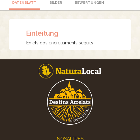
DATENBLATT
BILDER
BEWERTUNGEN
Einleitung
En els dos encreuaments seguits
Footer
NOSALTRES