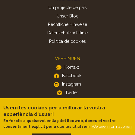
Un projecte de país
Unser Blog
Rechtliche Hinweise
Datenschutzrichtlinie
Politica de cookies
VERBINDEN
Kontakt
Facebook
Instagram
Twitter
Usem les cookies per a millorar la vostra
APP
experiència d'usuari
iOS
En fer clic a qualsevol enllaç del lloc web, doneu el vostre
Weitere Informationen
consentiment explícit per a que les utilitzem.
Android