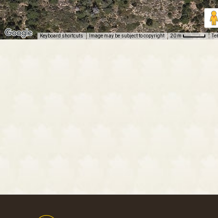
Keyboard shortcuts
Image may be subject to copyright
Te
20 m
Footer