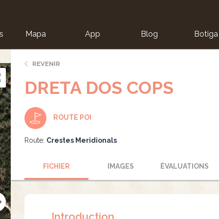
s
Mapa
App
Blog
Botiga
ion
REVENIR
DRETA DOS COPS
ROUTE POI
Route:
Crestes Meridionals
FICHIER
IMAGES
ÉVALUATIONS
Introduction