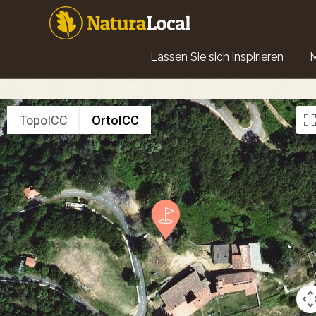
Direkt
zum
Inhalt
Main
Lassen Sie sich inspirieren
navigation
TopoICC
OrtoICC