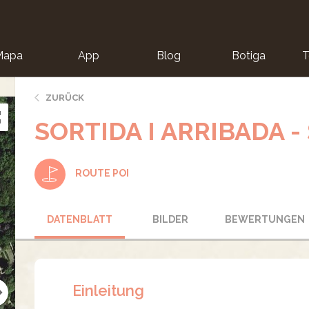
Mapa
App
Blog
Botiga
T
ZURÜCK
SORTIDA I ARRIBADA -
ROUTE POI
DATENBLATT
BILDER
BEWERTUNGEN
Einleitung