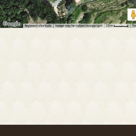
Keyboard shortcuts
Image may be subject to copyright
Te
20 m