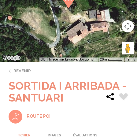
Image may be subject to copyright
Terms
20 m
REVENIR
SORTIDA I ARRIBADA -
SANTUARI
ROUTE POI
FICHIER
IMAGES
ÉVALUATIONS