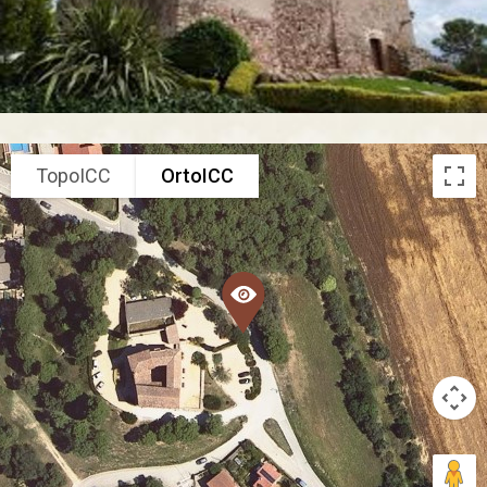
TopoICC
OrtoICC