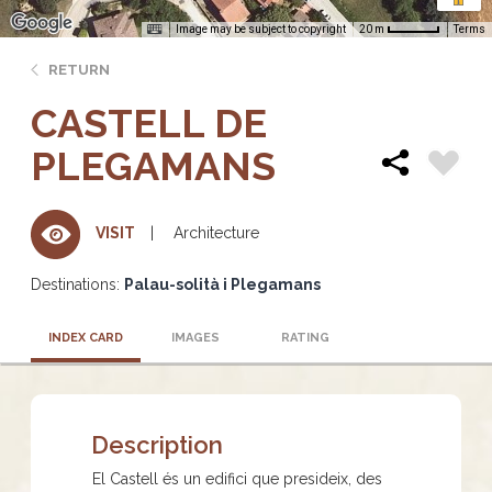
Image may be subject to copyright
Terms
20 m
RETURN
CASTELL DE
PLEGAMANS
Architecture
VISIT
Destinations:
Palau-solità i Plegamans
INDEX CARD
IMAGES
RATING
Description
El Castell és un edifici que presideix, des