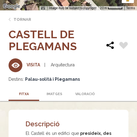
Image may be subject to copyright
Terms
20 m
TORNAR
CASTELL DE
PLEGAMANS
Arquitectura
VISITA
Destins:
Palau-solità i Plegamans
FITXA
IMATGES
VALORACIÓ
Descripció
El Castell és un edifici que
presideix, des