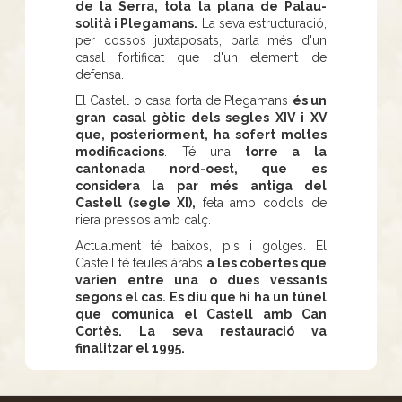
de la Serra, tota la plana de Palau-
solità i Plegamans.
La seva estructuració,
per cossos juxtaposats, parla més d'un
casal fortificat que d'un element de
defensa.
El Castell o casa forta de Plegamans
és un
gran casal gòtic dels segles XIV i XV
que, posteriorment, ha sofert moltes
modificacions
. Té una
torre a la
cantonada nord-oest, que es
considera la par més antiga del
Castell (segle XI),
feta amb codols de
riera pressos amb calç.
Actualment té baixos, pis i golges. El
Castell té teules àrabs
a les cobertes que
varien entre una o dues vessants
segons el cas. Es diu que hi ha un túnel
que comunica el Castell amb Can
Cortès. La seva restauració va
finalitzar el 1995.