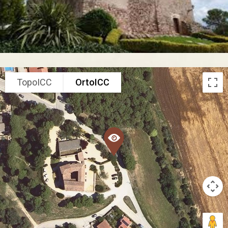
TopoICC
OrtoICC