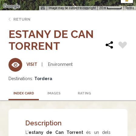
Image may be subject to copyright
Terms
20 m
RETURN
ESTANY DE CAN
TORRENT
Environment
VISIT
Destinations:
Tordera
INDEX CARD
IMAGES
RATING
Description
L'
estany de Can Torrent
és un dels