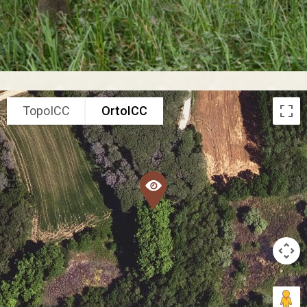
TopoICC
OrtoICC