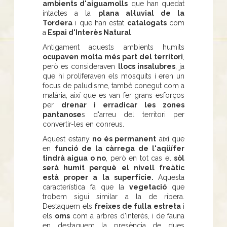
ambients d'aiguamolls
que han quedat
intactes a la
plana al·luvial de la
Tordera
i que han estat
catalogats
com
a
Espai d'Interès Natural
.
Antigament aquests ambients humits
ocupaven molta més part del territori
,
però es consideraven
llocs insalubres
, ja
que hi proliferaven els mosquits i eren un
focus de paludisme, també conegut com a
malària, així que es van fer grans esforços
per
drenar i erradicar les zones
pantanose
s d'arreu del territori per
convertir-les en conreus.
Aquest estany
no és permanent
així que
en
funció de la càrrega de l'aqüífer
tindrà aigua o no
, però en tot cas el
sòl
serà humit perquè el nivell freàtic
està proper a la superfície.
Aquesta
característica fa que la
vegetació
que
trobem sigui similar a la de ribera.
Destaquem els
freixes de fulla estreta
i
els
oms
com a arbres d'interès, i de fauna
en destaquem la presència de dues