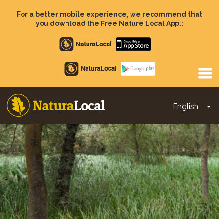
Skip
to
For a better mobile experience, we recommend that
main
you download the Free Nature Local App.:
content
Apple
store
Google
Play
English
To
Main
navigation