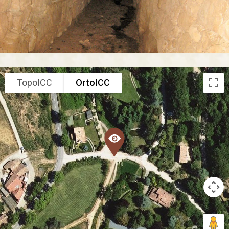
TopoICC
OrtoICC