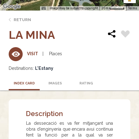
Image may be subject to copyright
Terms
20 m
RETURN
LA MINA
Places
VISIT
Destinations:
L'Estany
INDEX CARD
IMAGES
RATING
Description
La dessecació es va fer mitjançant una
obra d’enginyeria que encara avui continua
fent la funció per a la qual va ser