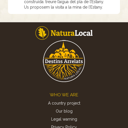
construïda: treure l’aigua del pla de l’Estany.
Us proposem la visita a la mina de l’Estany.
Footer
WHO WE ARE
A country project
Our blog
Legal warning
Privacy Policy