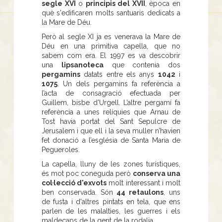
segle XVI
o
principis del XVII
, època en
què s'edificaren molts santuaris dedicats a
la Mare de Déu.
Però al segle XI ja es venerava la Mare de
Déu en una primitiva capella, que no
sabem com era. El 1997 es va descobrir
una
lipsanoteca
que contenia dos
pergamins
datats entre els anys
1042
i
1075
. Un dels pergamins fa referència a
l’acta de consagració efectuada per
Guillem, bisbe d’Urgell. L’altre pergamí fa
referència a unes relíquies que Arnau de
Tost havia portat del Sant Sepulcre de
Jerusalem i que ell i la seva muller n’havien
fet donació a l’església de Santa Maria de
Pegueroles.
La capella, lluny de les zones turístiques,
és mot poc coneguda però
conserva una
col·lecció d'exvots
molt interessant i molt
ben conservada. Són
44 retaulons
, uns
de fusta i d'altres pintats en tela, que ens
parlen de les malalties, les guerres i els
maldecaps de la gent de la rodalia.