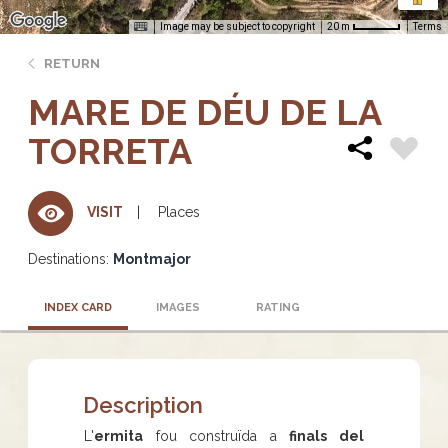
Image may be subject to copyright
Terms
20 m
RETURN
MARE DE DÉU DE LA
TORRETA
Places
VISIT
Destinations:
Montmajor
INDEX CARD
IMAGES
RATING
Description
L'
ermita
fou construïda a
finals del