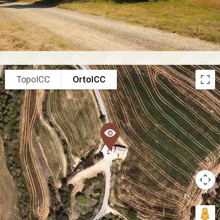
TopoICC
OrtoICC