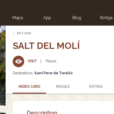
Mapa
App
Blog
Botiga
ion
RETURN
SALT DEL MOLÍ
Places
VISIT
Destinations:
Sant Pere de Torelló
INDEX CARD
IMAGES
RATING
Description