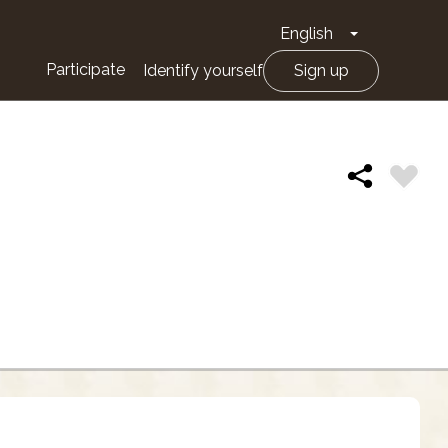
English
Toggle Drop
Participate
Identify yourself
Sign up