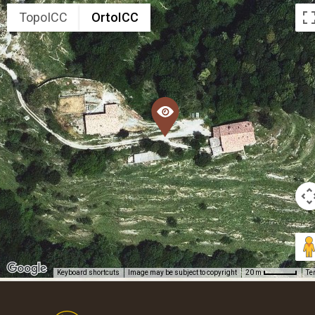
TopoICC
OrtoICC
Keyboard shortcuts
Image may be subject to copyright
Te
20 m
Footer