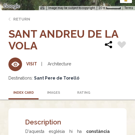
Image may be subject to copyright
Terms
20 m
RETURN
SANT ANDREU DE LA
VOLA
Architecture
VISIT
Destinations:
Sant Pere de Torelló
INDEX CARD
IMAGES
RATING
Description
D'aquesta església hi ha
constància