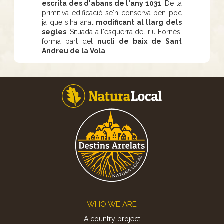
escrita des d'abans de l'any 1031
. De la
primitiva edificació se'n conserva ben poc
ja que s'ha anat
modificant al llarg dels
segles
. Situada a l'esquerra del riu Fornès,
forma part del
nucli de baix de Sant
Andreu de la Vola
.
Footer
WHO WE ARE
A country project