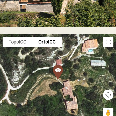
TopoICC
OrtoICC