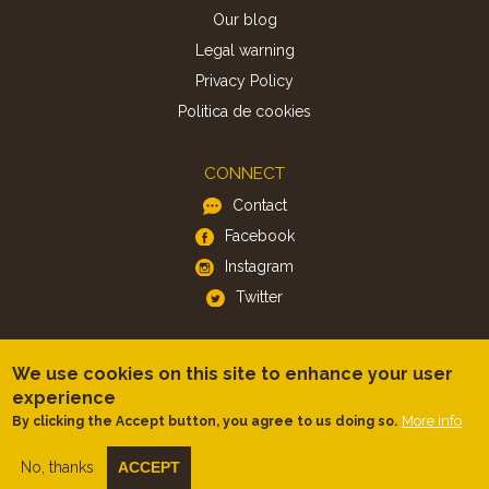
Our blog
Legal warning
Privacy Policy
Politica de cookies
CONNECT
Contact
Facebook
Instagram
Twitter
APP
We use cookies on this site to enhance your user
iOS
experience
Android
More info
By clicking the Accept button, you agree to us doing so.
No, thanks
ACCEPT