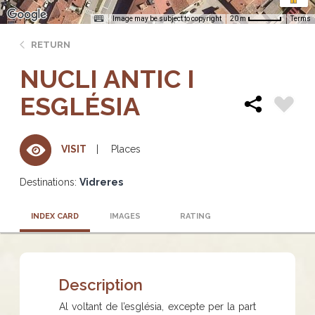
Image may be subject to copyright
Terms
20 m
RETURN
NUCLI ANTIC I
ESGLÉSIA
Places
VISIT
Destinations:
Vidreres
INDEX CARD
IMAGES
RATING
Description
Al voltant de l’església, excepte per la part