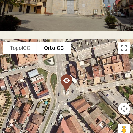
TopoICC
OrtoICC