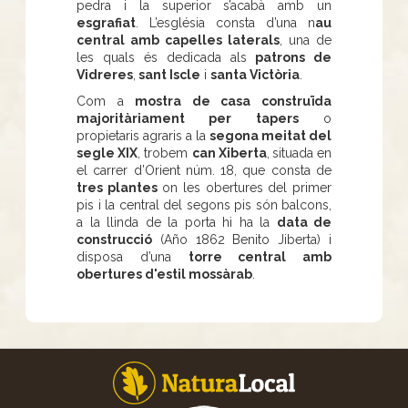
pedra i la superior s’acabà amb un
esgrafiat
. L’església consta d’una n
au
central amb capelles laterals
, una de
les quals és dedicada als
patrons de
Vidreres
,
sant Iscle
i
santa Victòria
.
Com a
mostra de casa construïda
majoritàriament per tapers
o
propietaris agraris a la
segona meitat del
segle XIX
, trobem
can Xiberta
,
situada en
el carrer d’Orient núm. 18, que consta de
tres plantes
on les obertures del primer
pis i la central del segons pis són balcons,
a la llinda de la porta hi ha la
data de
construcció
(Año 1862 Benito Jiberta) i
disposa d’una
torre central amb
obertures d'estil mossàrab
.