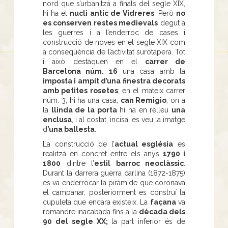
nord que s’urbanitzà a finals del segle XIX,
hi ha el
nucli antic de Vidreres
. Però
no
es conserven restes medievals
degut a
les guerres i a l’enderroc de cases i
construcció de noves en el segle XIX com
a conseqüència de l’activitat surotapera. Tot
i això destaquen en el
carrer de
Barcelona núm. 16
una casa amb la
imposta i ampit d’una finestra decorats
amb petites rosetes
; en el mateix carrer
núm. 3, hi ha una casa,
can Remigio
, on a
la
llinda de la porta
hi ha en relleu
una
enclusa
, i al costat, incisa, es veu la imatge
d
’una ballesta
.
La construcció de l’
actual església
es
realitzà en concret entre els anys
1790 i
1800
dintre l’
estil barroc neoclàssic
.
Durant la darrera guerra carlina (1872-1875)
es va enderrocar la piràmide que coronava
el campanar, posteriorment es construí la
cupuleta que encara existeix. La
façana
va
romandre inacabada fins a la
dècada dels
90 del segle XX;
la part inferior és de