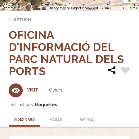
Image may be subject to copyright
Terms
20 m
RETURN
OFICINA
D'INFORMACIÓ DEL
PARC NATURAL DELS
PORTS
Others
VISIT
Destinations:
Roquetes
INDEX CARD
IMAGES
RATING