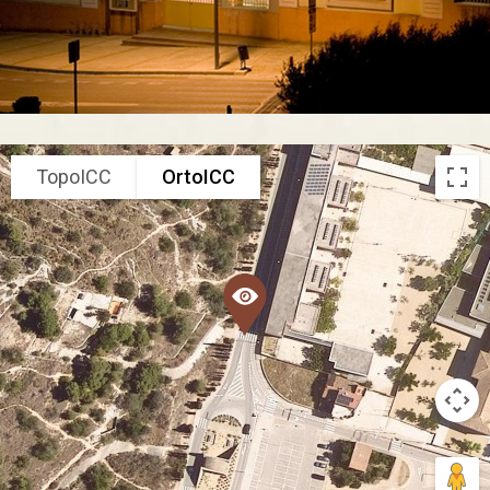
TopoICC
OrtoICC