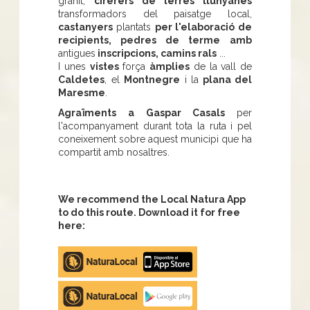
granit,
cirerers de terres llunyanes
transformadors del paisatge local,
castanyers
plantats
per l'elaboració de
recipients, pedres de terme
amb
antigues
inscripcions, camins rals
...
I unes
vistes
força
àmplies
de la vall de
Caldetes
, el
Montnegre
i la
plana del
Maresme
.
Agraïments a Gaspar Casals
per
l'acompanyament durant tota la ruta i pel
coneixement sobre aquest municipi que ha
compartit amb nosaltres.
We recommend the Local Natura App
to do this route. Download it for free
here:
Apple
store
Google
Play