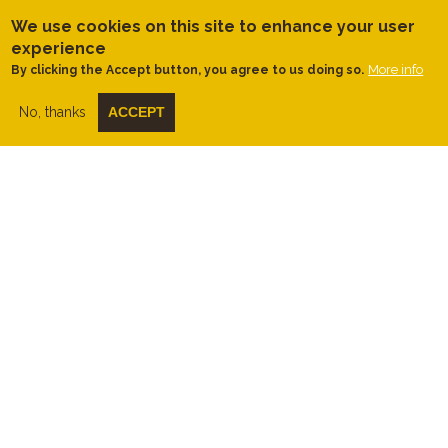
principis d'abril són tot un espectacle.
We use cookies on this site to enhance your user
Passarem entre
boscos mediterranis
i
gràcies als
microclimes frescos
experience
trobarem petites clapes de
castanyers
More info
By clicking the Accept button, you agree to us doing so.
plantats
, molt importants per l'economia
local d'altres temps. Seguint
No, thanks
ACCEPT
amunt,
arribarem a
la casa del
Corral
d'en Forn
, a tocar dels t
res turons
, el
més alt dels quals és el Turó del Montalt.
La pista s'enfosqueix per un
bosc dens
d'alzines
i brucs
fins
a arribar a la
Pedra
de Ferradura
. Un gran bloc de granit al
peu del camí que des de fa segles
indica
el
límit de tres termes
municipals,
Arenys de Munt, Dosrius i Sant Vicenç de
Montalt.
A partir d'aquí
començarem a baixar
,
veient la costa des de la
capçalera
de la
conca del
Torrentbò
, que forma la
riera
de Caldetes
, i seguirem amb més
pendent
fins
a un antic camí ral en direcció
est. El
Camí de Can Montalt, o camí ral
,
s'utilitzava per connectar Arenys de Munt
amb St. Vicenç de Montalt i St. Andreu de