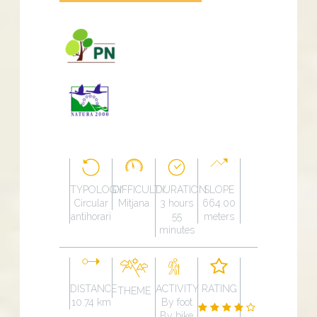
TYPOLOGY
DIFFICULTY
DURATION
SLOPE
Circular
Mitjana
3 hours
664.00
antihorari
55
meters
minutes
DISTANCE
ACTIVITY
RATING
THEME
10.74 km
By foot
By bike