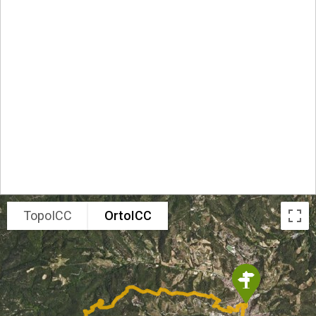
TopoICC
OrtoICC