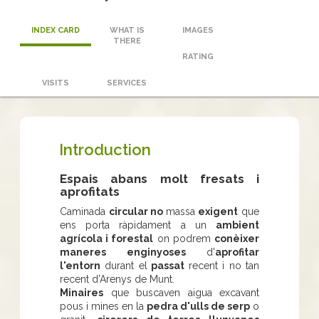
INDEX CARD
WHAT IS
IMAGES
THERE
RATING
VISITS
SERVICES
Introduction
Espais abans molt fresats i
aprofitats
Caminada
circular no
massa
exigent
que
ens porta ràpidament a un
ambient
agrícola i forestal
on podrem
conèixer
maneres enginyoses
d'
aprofitar
l'entorn
durant el
passat
recent i no tan
recent d'Arenys de Munt.
Minaires
que buscaven aigua excavant
pous i mines en la
pedra d'ulls de serp
o