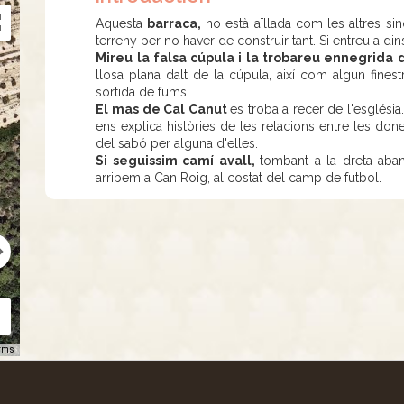
Aquesta
barraca,
no està aïllada com les altres si
terreny per no haver de construir tant. Si entreu a di
Mireu la falsa cúpula i la trobareu ennegrida d
llosa plana dalt de la cúpula, així com algun finestra
sortida de fums.
El mas de Cal Canut
es troba a recer de l'església
ens explica històries de les relacions entre les done
del sabó per alguna d'elles.
Si seguissim camí avall,
tombant a la dreta aban
arribem a Can Roig, al costat del camp de futbol.
rms