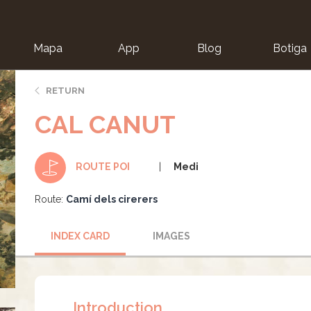
Mapa
App
Blog
Botiga
ion
RETURN
CAL CANUT
Medi
ROUTE POI
Route:
Camí dels cirerers
INDEX CARD
IMAGES
Introduction