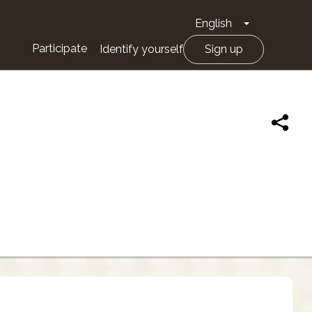
English
Toggle Drop
Participate
Identify yourself
Sign up