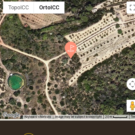
TopoICC
OrtoICC
Keyboard shortcuts
Image may be subject to copyright
Te
20 m
Footer