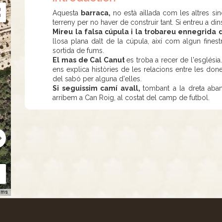
Aquesta
barraca,
no està aïllada com les altres si
terreny per no haver de construir tant. Si entreu a di
Mireu la falsa cúpula i la trobareu ennegrida d
llosa plana dalt de la cúpula, així com algun finestra
sortida de fums.
El mas de Cal Canut
es troba a recer de l'església
ens explica històries de les relacions entre les done
del sabó per alguna d'elles.
Si seguissim camí avall,
tombant a la dreta aban
arribem a Can Roig, al costat del camp de futbol.
rms