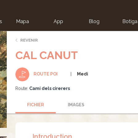
s
Mapa
App
Blog
Botiga
ion
REVENIR
CAL CANUT
Medi
ROUTE POI
Route:
Camí dels cirerers
FICHIER
IMAGES
Introduction