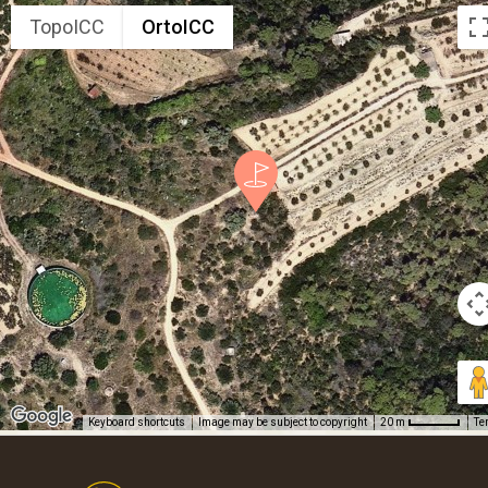
TopoICC
OrtoICC
Keyboard shortcuts
Image may be subject to copyright
Te
20 m
Footer