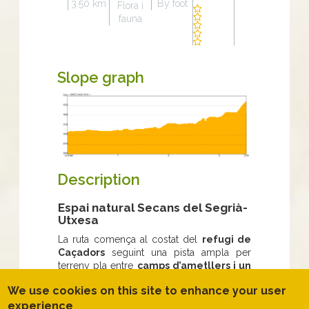
3.50 km
By foot
Flora i
fauna
Slope graph
Description
Espai natural Secans del Segrià-
Utxesa
La ruta comença al costat del
refugi de
Caçadors
seguint una pista ampla per
terreny pla entre
camps d’ametllers i un
bosc jove de pi blanc.
We use cookies on this site to enhance your user
Crida la nostra atenció la constant activitat
experience