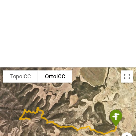
TopoICC
OrtoICC