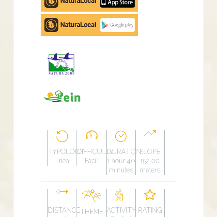
store
Google
Play
TYPOLOGY
DIFFICULTY
DURATION
SLOPE
Lineal
Fàcil
1 hour 40
152.00
minutes
meters
DISTANCE
ACTIVITY
RATING
THEME