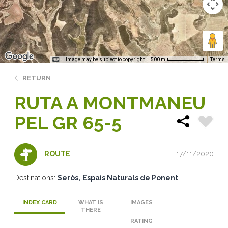
Image may be subject to copyright
Terms
500 m
RETURN
RUTA A MONTMANEU
PEL GR 65-5
17/11/2020
ROUTE
Destinations:
Seròs
Espais Naturals de Ponent
INDEX CARD
WHAT IS
IMAGES
THERE
RATING