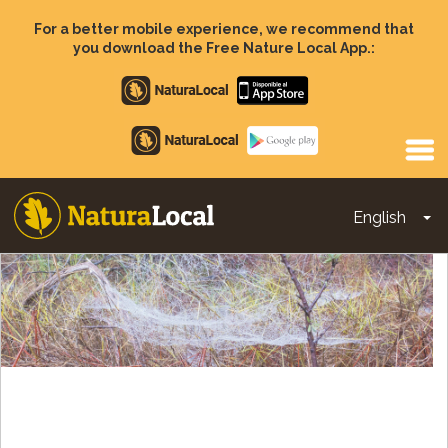
Skip
to
For a better mobile experience, we recommend that
main
you download the Free Nature Local App.:
content
Apple
store
Google
Play
English
To
Main
navigation