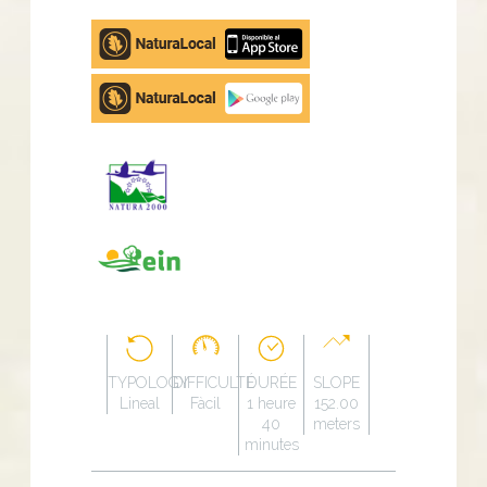
Apple
store
Google
Play
TYPOLOGY
DIFFICULTÉ
DURÉE
SLOPE
Lineal
Fàcil
1 heure
152.00
40
meters
minutes