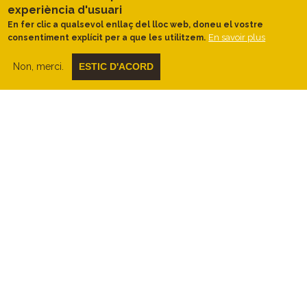
experiència d'usuari
bosc jove de pi blanc.
En fer clic a qualsevol enllaç del lloc web, doneu el vostre
Crida la nostra atenció la constant activitat
En savoir plus
consentiment explícit per a que les utilitzem.
de les
aus que aixequen el vol al
nostre pas
allà on la vegetació baixa
Non, merci.
ESTIC D'ACORD
els serveix de refugi.
Trobarem aquí i allà algunes
petites
edificacions al costat dels camps de
conreu
, molt útils per guardar els estris
del camp, però també com a refugi davant
les inclemències meteorològiques.
Abandonem la pista ampla i els camps de
conreu per
endinsar-nos al bosc de pi
blanc guiats per un còmode sender
ben marcat.
En el moment d’abandonar el bosc per
uns instants, admirarem la feina meticulosa
de
feixes perfectes delimitades per
murs de pedra seca
que semblen fets
amb regle i escaire.
Ens anem apropant a la
punta de
Montmaneu
i el camí comença a guanyar