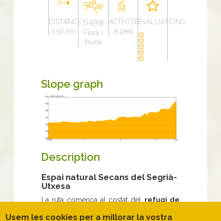
DISTANCE
ACTIVITÉ
ÉVALUATIONS
THÈME
3.50 km
À pied
Flora i
fauna
Slope graph
Description
Espai natural Secans del Segrià-
Utxesa
La ruta comença al costat del
refugi de
Caçadors
seguint una pista ampla per
Usem les cookies per a millorar la vostra
terreny pla entre
camps d’ametllers i un