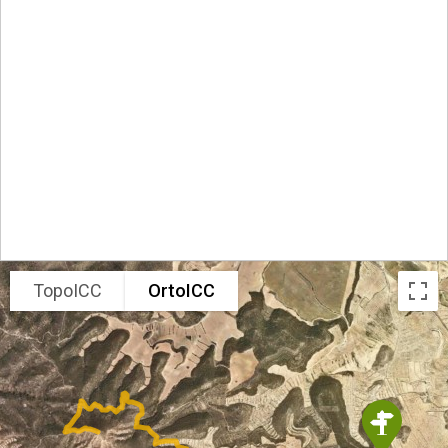
TopoICC
OrtoICC