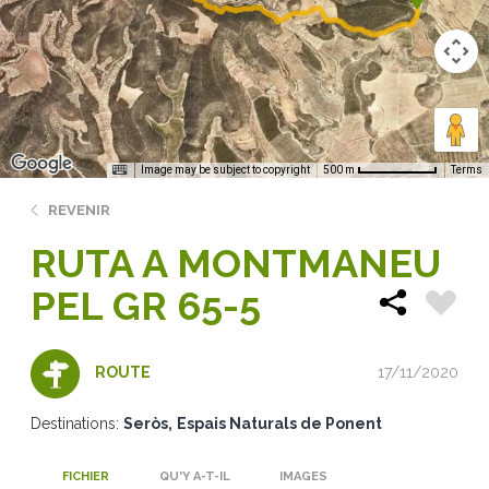
Image may be subject to copyright
Terms
500 m
REVENIR
RUTA A MONTMANEU
PEL GR 65-5
17/11/2020
ROUTE
Destinations:
Seròs
Espais Naturals de Ponent
FICHIER
QU'Y A-T-IL
IMAGES