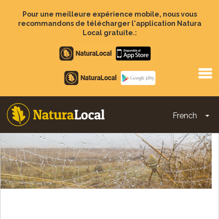
Aller
au
Pour une meilleure expérience mobile, nous vous
contenu
recommandons de télécharger l'application Natura
principal
Local gratuite.:
Apple
store
Google
Play
French
To
Main
navigation