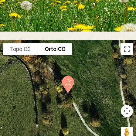
TopoICC
OrtoICC