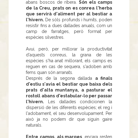
abans boscos de ribera.
Són els camps
de la Creu, prats on es conrea l'herba
que servirà d'aliment per al bestiar a
l'hivern.
De sòls profunds i humits, poden
resistir fins a dues dallades anuals, com un
camp de farratges, però format per
espècies silvestres.
Avui, però, per millorar la productivitat
d'aquests conreus, la grana de les
espècies s'ha anat millorant, els camps es
reguen en cas de sequera, s'adoben amb
fems quan són arranats.
Després de la segona dallada
a finals
d'estiu s'avia el bestiar que baixa dels
prats d'alta muntanya, a pasturar el
rostoll abans d'estabular-lo per passar
l'hivern.
Les dallades condicionen la
dispersió de les diferents espècies; el reg i
l'adobament, el seu desenvolupament. Per
això ja no podem dir que siguin gaire
naturals.
Entre camps, als marges
, encara resten