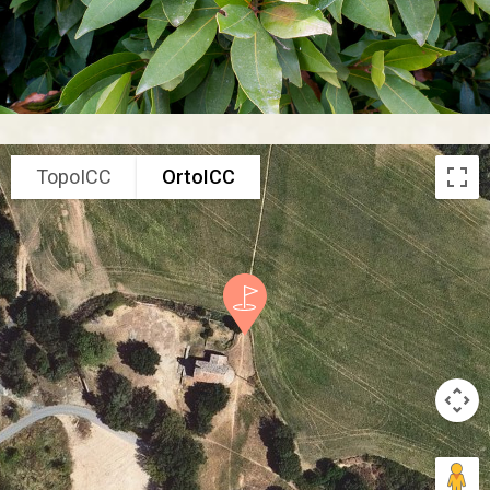
TopoICC
OrtoICC