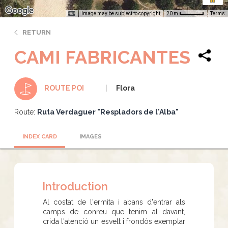
Image may be subject to copyright
Terms
20 m
RETURN
CAMI FABRICANTES
Flora
ROUTE POI
Route:
Ruta Verdaguer "Respladors de l'Alba"
INDEX CARD
IMAGES
Introduction
Al costat de l'ermita i abans d'entrar als
camps de conreu que tenim al davant,
crida l'atenció un esvelt i frondós exemplar