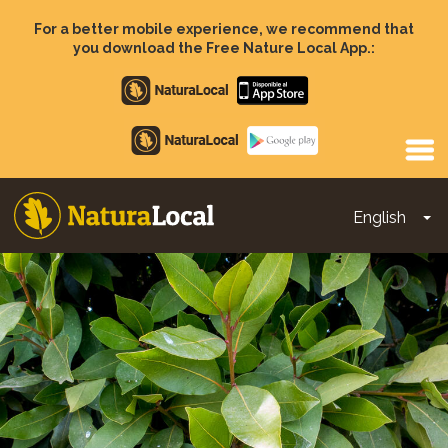
Skip
to
For a better mobile experience, we recommend that
main
you download the Free Nature Local App.:
content
Apple
store
Google
Play
English
To
Main
navigation