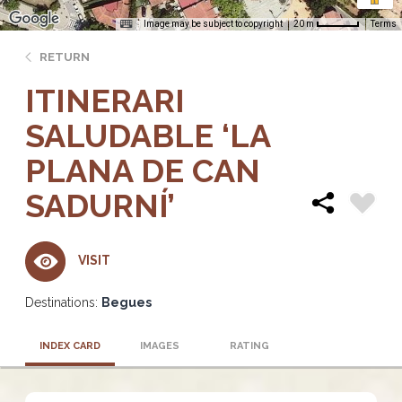
Image may be subject to copyright
Terms
20 m
RETURN
ITINERARI
SALUDABLE ‘LA
PLANA DE CAN
SADURNÍ’
VISIT
Destinations:
Begues
INDEX CARD
IMAGES
RATING