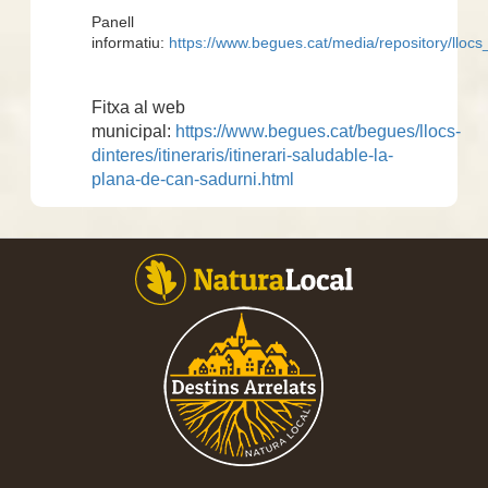
Panell
informatiu:
https://www.begues.cat/media/repository/lloc
Fitxa al web
municipal:
https://www.begues.cat/begues/llocs-
dinteres/itineraris/itinerari-saludable-la-
plana-de-can-sadurni.html