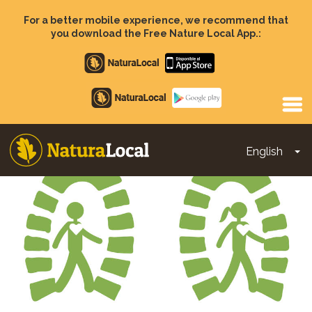
Skip
to
For a better mobile experience, we recommend that
main
you download the Free Nature Local App.:
content
Apple
store
Google
Play
English
To
Main
navigation