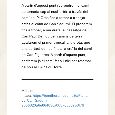
A partir d'aquest punt reprendrem el camí
de tornada cap al nucli urbà, a través del
camí del Pi Gros fins a tornar a trepitjar
asfalt al camí de Can Sadurní. El prendrem
fins a trobar, a mà dreta, el passatge de
Can Pau. De nou per camins de terra,
agafarem el primer trencall a la dreta, que
ens portarà de nou fins a la cruïlla del camí
de Can Figueres. A partir d'aquest punt,
desfarem ja el camí fet a l'inici per retornar
de nou al CAP Pou Torre.
Més info i
mapa:
https://bendhora.notion.site/Plana-
de-Can-Sadurn-
ed56320a6e86403ca00570bb0758f7ff