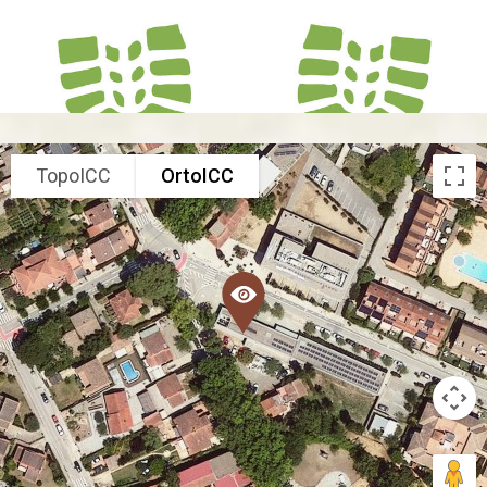
TopoICC
OrtoICC