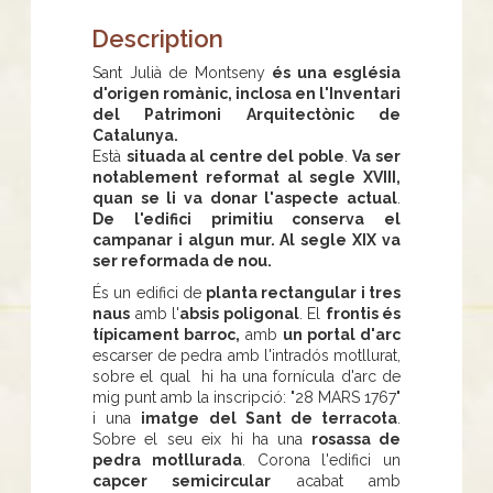
Description
Sant Julià de Montseny
és una església
d'origen romànic, inclosa en l'Inventari
del Patrimoni Arquitectònic de
Catalunya.
Està
situada al centre del poble
.
Va ser
notablement reformat al segle XVIII,
quan se li va donar l'aspecte actual
.
De l'edifici primitiu conserva el
campanar i algun mur. Al segle XIX va
ser reformada de nou.
És un edifici de
planta rectangular i tres
naus
amb l'
absis poligonal
. El
frontis és
típicament barroc,
amb
un portal d'arc
escarser de pedra amb l'intradós motllurat,
sobre el qual hi ha una fornícula d'arc de
mig punt amb la inscripció: "28 MARS 1767"
i una
imatge del Sant de terracota
.
Sobre el seu eix hi ha una
rosassa de
pedra motllurada
. Corona l'edifici un
capcer semicircular
acabat amb