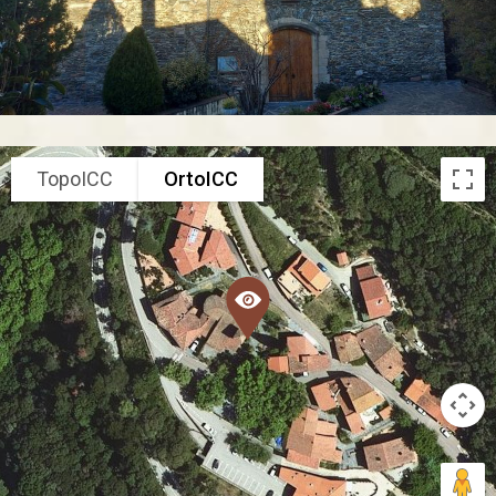
TopoICC
OrtoICC