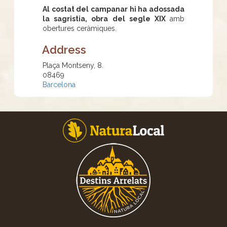
Al costat del campanar hi ha adossada
la sagristia, obra del segle XIX
amb
obertures ceràmiques.
Address
Plaça Montseny, 8.
08469
Barcelona