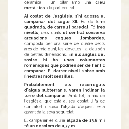
ceràmica i un pilar amb una
creu
metàl·lica
a la part central.
Al costat de l’església, s'hi adossa el
campanar del segle XII.
És de torre
quadrada, de carreu i paredat
. Té
tres
nivells
, dels quals
el central conserva
arcuacions cegues llombardes,
composta per una sèrie de quatre petits
arcs de mig punt; les dovelles i la clau són
de petites dimensions. E
n els angles del
sostre hi ha unes columnetes
romàniques que podrien ser de l'antic
campanar
.
El darrer nivell s'obre amb
finestres molt senzilles.
Probablement, els recorreguts
d'aigua subterranis, varen inclinar la
torre del campanar
. Amb tot, la nau de
l'església, que està al seu costat li fa de
contrafort i atesa l'alçada d'aquest, està
garantida la seva seguretat.
El campanar és d'una
alçada de 13,6 m i
té un desplom de 0,77 m.