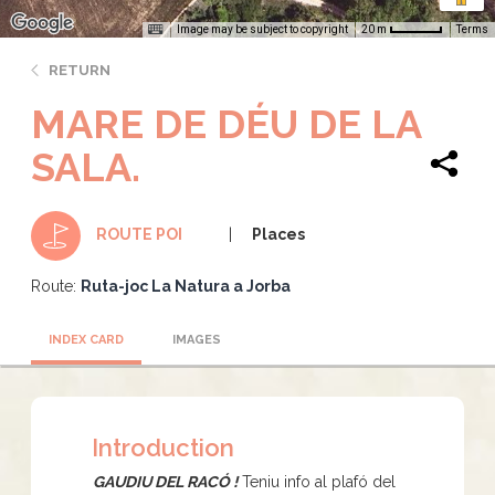
Image may be subject to copyright
Terms
20 m
RETURN
MARE DE DÉU DE LA
SALA.
Places
ROUTE POI
Route:
Ruta-joc La Natura a Jorba
INDEX CARD
IMAGES
Introduction
GAUDIU DEL RACÓ !
Teniu info al plafó del