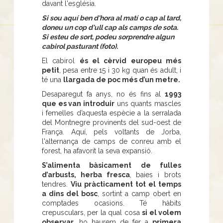
davant l'església.
Si sou aquí ben d'hora al matí o cap al tard,
doneu un cop d'ull cap als camps de sota.
Si esteu de sort, podeu sorprendre algun
cabirol pasturant (foto).
El cabirol
és el cèrvid europeu més
petit
, pesa entre 15 i 30 kg quan és adult, i
té una
llargada de poc més d’un metre.
Desaparegut fa anys, no és fins al
1993
que es van introduir
uns quants mascles
i femelles d’aquesta espècie a la serralada
del Montnegre provinents del sud-oest de
França. Aquí, pels voltants de Jorba,
l'alternança de camps de conreu amb el
forest, ha afavorit la seva expansió.
S’alimenta bàsicament de fulles
d’arbusts, herba fresca
, baies i brots
tendres.
Viu pràcticament tot el temps
a dins del bosc
, sortint a camp obert en
comptades ocasions. Té hàbits
crepusculars, per la qual cosa
si el volem
observar
, ho haurem de fer a
primera