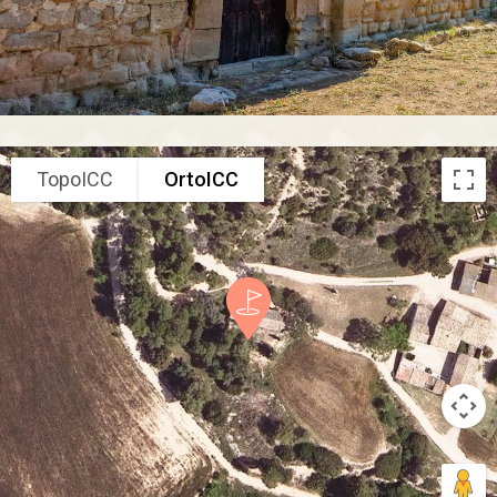
TopoICC
OrtoICC