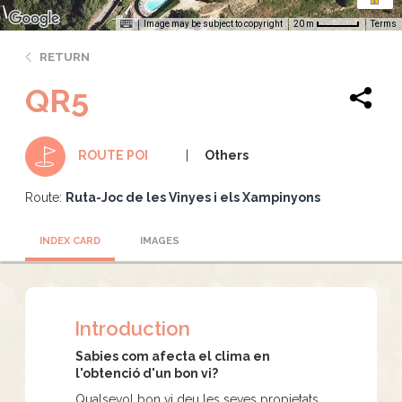
Image may be subject to copyright
Terms
20 m
RETURN
QR5
Others
ROUTE POI
Route:
Ruta-Joc de les Vinyes i els Xampinyons
INDEX CARD
IMAGES
Introduction
Sabies com afecta el clima en
l'obtenció d'un bon vi?
Qualsevol bon vi deu les seves propietats