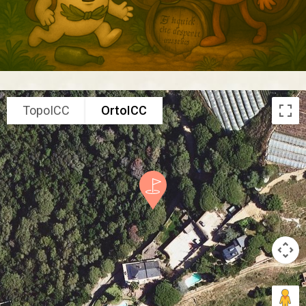
TopoICC
OrtoICC