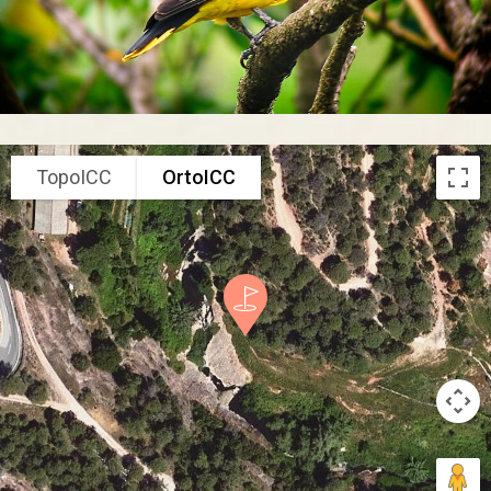
TopoICC
OrtoICC