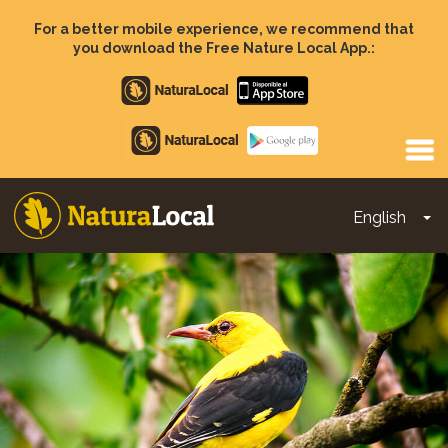
Skip
to
For a better mobile experience, we recommend that
main
you download the Free Nature Local App.:
content
Apple
store
Google
Play
English
To
Main
navigation