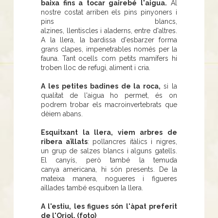
baixa fins a tocar gairebé l'aigua.
Al
nostre costat arriben els pins pinyoners i
pins blancs,
alzines, llentiscles i aladerns, entre d'altres.
A la llera, la bardissa d'esbarzer forma
grans clapes, impenetrables només per la
fauna. Tant ocells com petits mamífers hi
troben lloc de refugi, aliment i cria.
A les petites badines de la roca,
si la
qualitat de l'aigua ho permet, és on
podrem trobar els macroinvertebrats que
dèiem abans.
Esquitxant la llera, viem arbres de
ribera aïllats
: pollancres itàlics i nigres,
un grup de salzes blancs i alguns gatells.
El canyís, però també la temuda
canya americana, hi són presents. De la
mateixa manera, nogueres i figueres
aïllades també esquitxen la llera.
A l'estiu, les figues són l'àpat preferit
de l'Oriol. (foto)