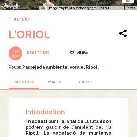
Image may be subject to copyright
Terms
20 m
RETURN
L'ORIOL
Wildlife
ROUTE POI
Route:
Passejada ambiental vora el Ripoll
INDEX CARD
IMAGES
AUDIOS
Introduction
E
n aquest punt i al final de la ruta és on
podrem gaudir de l'ambient del riu
Ripoll.
La vegetació de muntanya